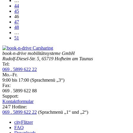
…
44
45
46
47
48
…
51
book-n-drive mobilitätssysteme GmbH
Rudolf-Diesel-Str. 5, 65719 Hofheim am Taunus
Tel:
069 . 5899 622 22
Mo.–Fr.
9:00 bis 17:00
(Sprachmenü „3“)
Fax:
069 . 5899 622 88
Support:
Kontaktformular
24/7 Hotline:
069 . 5899 622 22
(Sprachmenü „1“ und „2“)
cityFlitzer
FAQ
Downloads