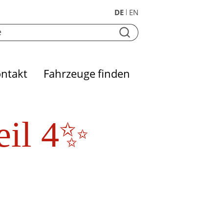
DE
EN
|
ntakt
Fahrzeuge finden
eil 4✨