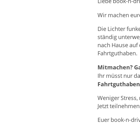
Liebe book-n-dr
Wir machen eur
Die Lichter fun
ständig unterwe
nach Hause auf 
Fahrtguthaben.
Mitmachen? Gan
Ihr müsst nur d
Fahrtguthaben
Weniger Stress,
Jetzt teilnehm
Euer book-n-dr