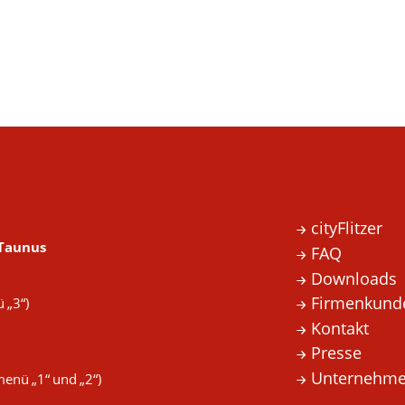
cityFlitzer
 Taunus
FAQ
Downloads
Firmenkund
 „3“)
Kontakt
Presse
Unternehme
enü „1“ und „2“)