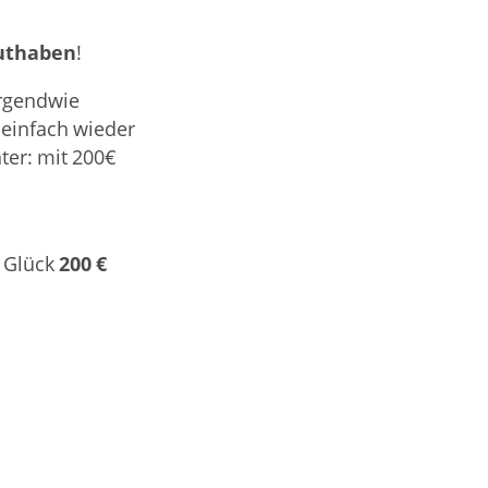
uthaben
!
irgendwie
einfach wieder
ter: mit 200€
200 €
 Glück