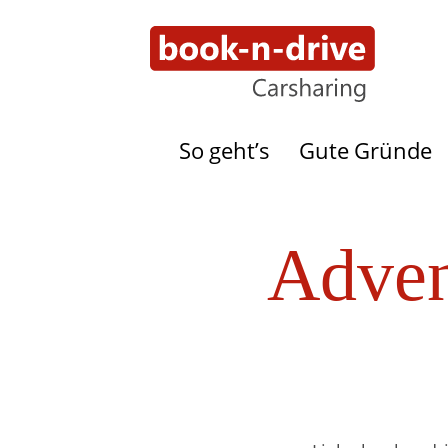
So geht’s
Gute Gründe
Adven