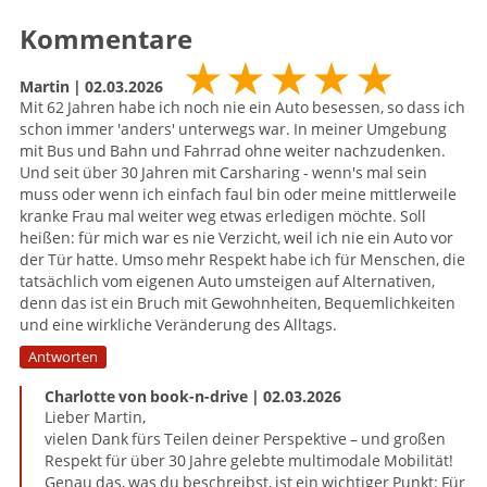
Kommentare
★
★
★
★
★
Martin | 02.03.2026
Mit 62 Jahren habe ich noch nie ein Auto besessen, so dass ich
schon immer 'anders' unterwegs war. In meiner Umgebung
mit Bus und Bahn und Fahrrad ohne weiter nachzudenken.
Und seit über 30 Jahren mit Carsharing - wenn's mal sein
muss oder wenn ich einfach faul bin oder meine mittlerweile
kranke Frau mal weiter weg etwas erledigen möchte. Soll
heißen: für mich war es nie Verzicht, weil ich nie ein Auto vor
der Tür hatte. Umso mehr Respekt habe ich für Menschen, die
tatsächlich vom eigenen Auto umsteigen auf Alternativen,
denn das ist ein Bruch mit Gewohnheiten, Bequemlichkeiten
und eine wirkliche Veränderung des Alltags.
Antworten
Charlotte von book-n-drive | 02.03.2026
Lieber Martin,
vielen Dank fürs Teilen deiner Perspektive – und großen
Respekt für über 30 Jahre gelebte multimodale Mobilität!
Genau das, was du beschreibst, ist ein wichtiger Punkt: Für