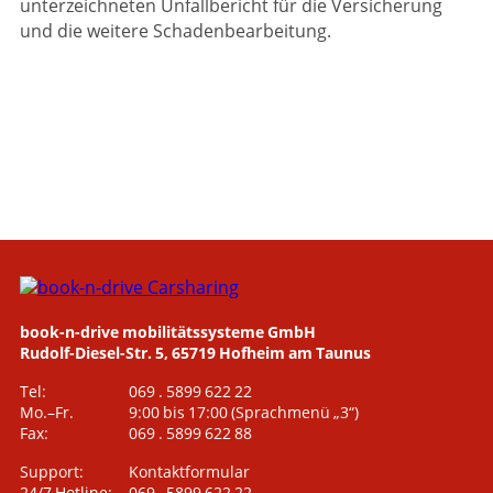
unterzeichneten Unfallbericht für die Versicherung
und die weitere Schadenbearbeitung.
book-n-drive mobilitätssysteme GmbH
Rudolf-Diesel-Str. 5, 65719 Hofheim am Taunus
Tel:
069 . 5899 622 22
Mo.–Fr.
9:00 bis 17:00
(Sprachmenü „3“)
Fax:
069 . 5899 622 88
Support:
Kontaktformular