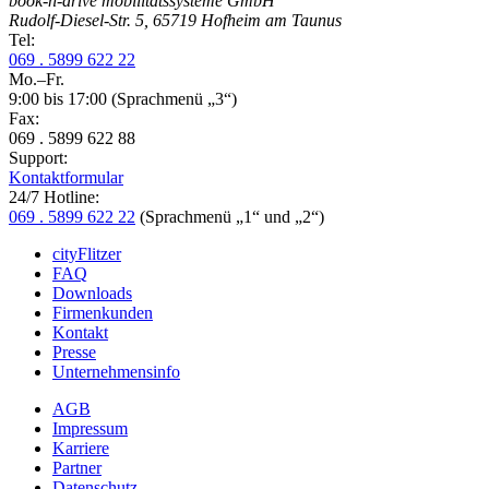
book-n-drive mobilitätssysteme GmbH
Rudolf-Diesel-Str. 5, 65719 Hofheim am Taunus
Tel:
069 . 5899 622 22
Mo.–Fr.
9:00 bis 17:00
(Sprachmenü „3“)
Fax:
069 . 5899 622 88
Support:
Kontaktformular
24/7 Hotline:
069 . 5899 622 22
(Sprachmenü „1“ und „2“)
cityFlitzer
FAQ
Downloads
Firmenkunden
Kontakt
Presse
Unternehmensinfo
AGB
Impressum
Karriere
Partner
Datenschutz