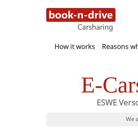
How it works
Reasons w
E-Car
ESWE Verso
We a