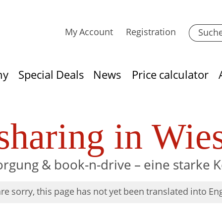
My Account
Registration
hy
Special Deals
News
Price calculator
sharing in Wie
rgung & book-n-drive – eine starke 
re sorry, this page has not yet been translated into Eng