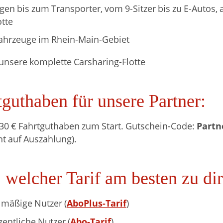
n bis zum Transporter, vom 9-Sitzer bis zu E-Autos, a
otte
ahrzeuge im Rhein-Main-Gebiet
unsere komplette Carsharing-Flotte
tguthaben für unsere Partner:
Partn
t 30 € Fahrtguthaben zum Start. Gutschein-Code:
ht auf Auszahlung).
 welcher Tarif am besten zu di
AboPlus-Tarif
elmäßige Nutzer (
)
Abo-Tarif
gentliche Nutzer (
)