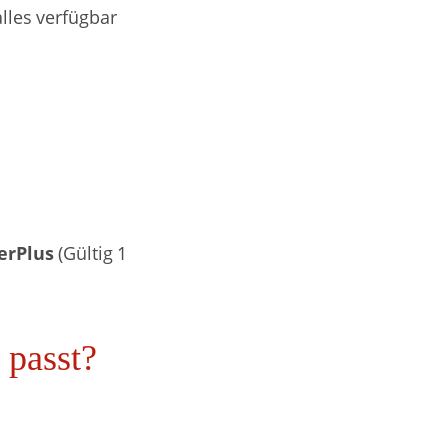
lles verfügbar
erPlus
(Gültig 1
r passt?