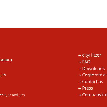
cityFlitzer
 Taunus
FAQ
Downloads
Corporate c
„3“)
Contact us
Press
Company in
enu „1“ and „2“)