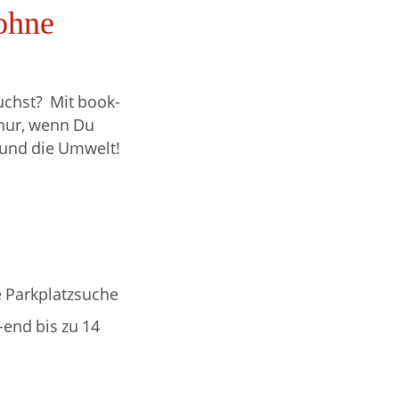
 ohne
uchst? Mit book-
 nur, wenn Du
h und die Umwelt!
e Parkplatzsuche
-end bis zu 14