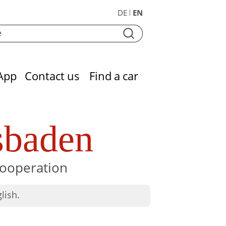
DE
EN
|
App
Contact us
Find a car
sbaden
Kooperation
lish.