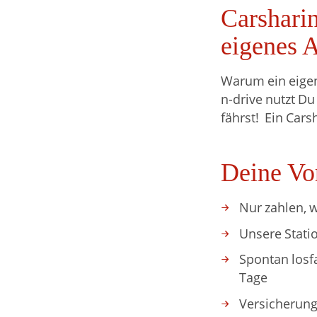
Carsharin
eigenes 
Warum ein eigen
n-drive nutzt D
fährst! Ein Cars
Deine Vor
Nur zahlen, 
Unsere Statio
Spontan losfa
Tage
Versicherung