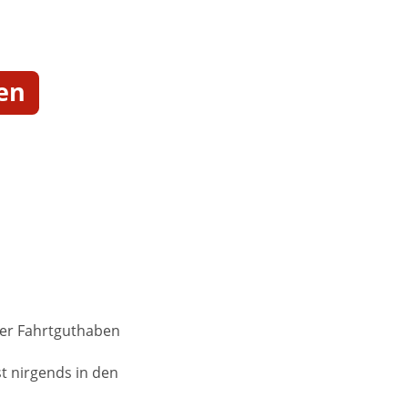
en
her Fahrtguthaben
st nirgends in den