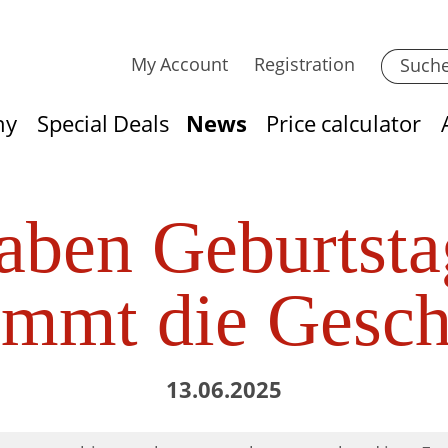
My Account
Registration
hy
Special Deals
News
Price calculator
aben Geburtstag
mmt die Gesc
13.06.2025