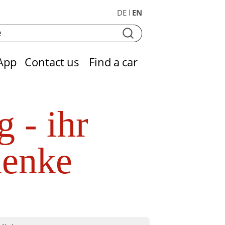
DE
EN
|
App
Contact us
Find a car
 - ihr
henke