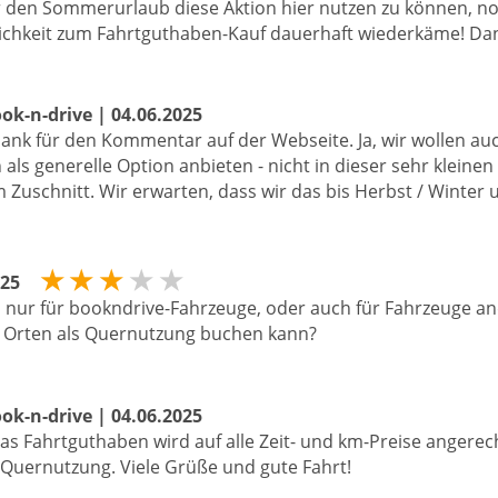
ür den Sommerurlaub diese Aktion hier nutzen zu können, n
ichkeit zum Fahrtguthaben-Kauf dauerhaft wiederkäme! Dan
ok-n-drive | 04.06.2025
Dank für den Kommentar auf der Webseite. Ja, wir wollen au
als generelle Option anbieten - nicht in dieser sehr kleinen
m Zuschnitt. Wir erwarten, dass wir das bis Herbst / Winte
★
★
★
★
★
025
 nur für bookndrive-Fahrzeuge, oder auch für Fahrzeuge an
n Orten als Quernutzung buchen kann?
ok-n-drive | 04.06.2025
das Fahrtguthaben wird auf alle Zeit- und km-Preise angerec
 Quernutzung. Viele Grüße und gute Fahrt!