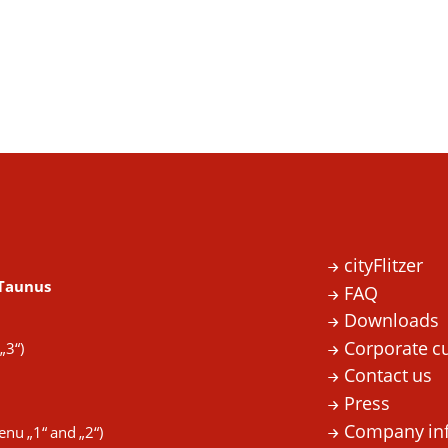
cityFlitzer
 Taunus
FAQ
Downloads
Corporate c
„3“)
Contact us
Press
Company in
enu „1“ and „2“)