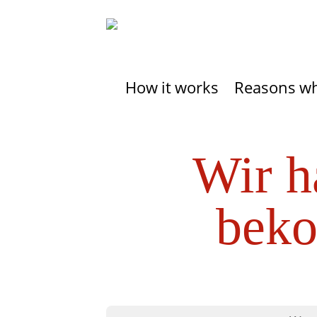
How it works
Reasons w
Wir h
beko