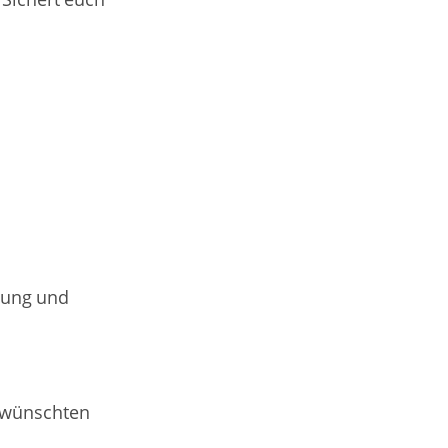
 Sichert euch
nung und
gewünschten