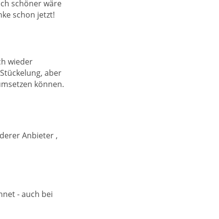
och schöner wäre
ke schon jetzt!
ch wieder
 Stückelung, aber
r umsetzen können.
derer Anbieter ,
hnet - auch bei