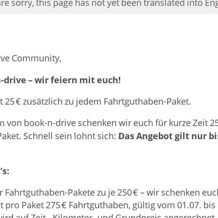
re sorry, this page has not yet been translated into Eng
ive Community,
-drive – wir feiern mit euch!
zt 25 € zusätzlich zu jedem Fahrtguthaben-Paket.
 von book-n-drive schenken wir euch für kurze Zeit 2
Das Angebot gilt nur b
Paket.
Schnell sein lohnt sich:
’s:
er Fahrtguthaben-Pakete zu je 250 € – wir schenken euc
tet pro Paket 275 € Fahrtguthaben, gültig vom 01.07. bi