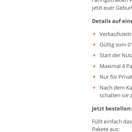
Fahrtguthaben w
jetzt euer Gebu
Details auf ein
Verkaufszeit
Gültig vom 01
Start der Nut
Maximal 4 Pa
Nur für Priv
Nach dem Kau
schalten sie 
Jetzt bestellen:
Füllt einfach d
Pakete aus: